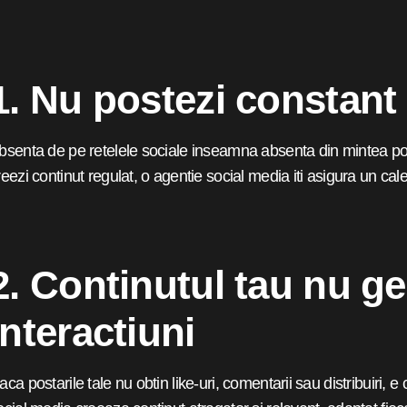
1. Nu postezi constant
bsenta de pe retelele sociale inseamna absenta din mintea pot
reezi continut regulat, o agentie social media iti asigura un calen
2. Continutul tau nu g
interactiuni
aca postarile tale nu obtin like-uri, comentarii sau distribuiri, e