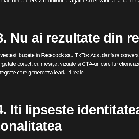
ocial media creeaza continut atragator si relevant, adaptat fiec
3. Nu ai rezultate din r
nvestesti bugete in Facebook sau TikTok Ads, dar fara convers
argetate corect, cu mesaje, vizuale si CTA-uri care functionea
ntegrate care genereaza lead-uri reale.
4. Iti lipseste identitate
tonalitatea