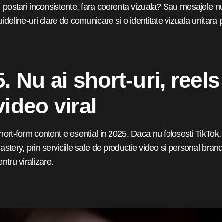
i postari inconsistente, fara coerenta vizuala? Sau mesajele n
uideline-uri clare de comunicare si o identitate vizuala unitara 
5. Nu ai short-uri, reel
video viral
hort-form content e esential in 2025. Daca nu folosesti TikTok,
astery, prin serviciile sale de productie video si personal brand
entru viralizare.