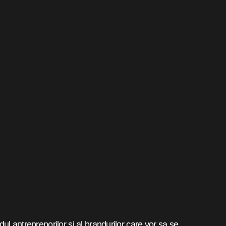
dul antreprenorilor si al brandurilor care vor sa se