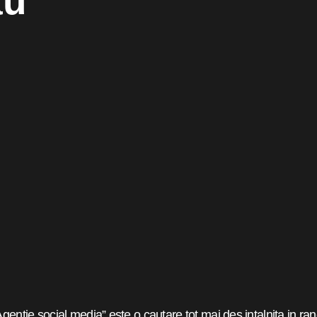
au
Agentie social media” este o cautare tot mai des intalnita in ran