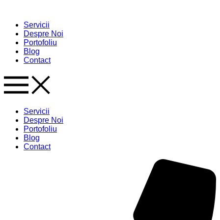
Skip
to
Servicii
content
Despre Noi
Portofoliu
Blog
Contact
Servicii
Despre Noi
Portofoliu
Blog
Contact