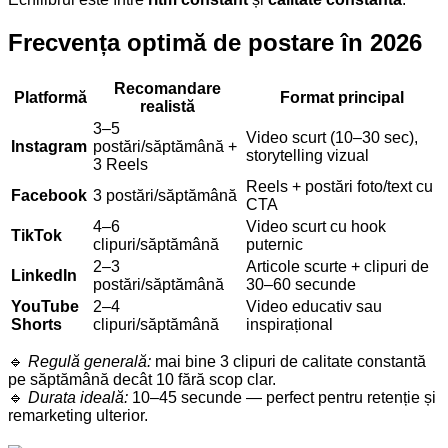
Frecvența optimă de postare în 2026
Recomandare
Platformă
Format principal
realistă
3–5
Video scurt (10–30 sec),
Instagram
postări/săptămână +
storytelling vizual
3 Reels
Reels + postări foto/text cu
Facebook
3 postări/săptămână
CTA
4–6
Video scurt cu hook
TikTok
clipuri/săptămână
puternic
2–3
Articole scurte + clipuri de
LinkedIn
postări/săptămână
30–60 secunde
YouTube
2–4
Video educativ sau
Shorts
clipuri/săptămână
inspirațional
🔹
Regulă generală:
mai bine 3 clipuri de calitate constantă
pe săptămână decât 10 fără scop clar.
🔹
Durata ideală:
10–45 secunde — perfect pentru retenție și
remarketing ulterior.