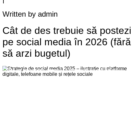
Written by admin
Cât de des trebuie să postezi
pe social media în 2026 (fără
să arzi bugetul)
💡 De ce frecvența contează mai mult ca niciodată
Frecvența optimă de postare în 2026
🎯 Cum să alegi ritmul potrivit pentru brandul tău
Strategia Brand Mastery: calitate + ritm = rezultate
Cum eviți să „arzi bugetul”
Concluzie