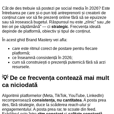
Cât de des trebuie să postezi pe social media în 2026? Este
întrebarea pe care și-o pun toți antreprenorii și creatorii de
conținut care vor să fie prezenți online fără să se epuizeze
sau să irosească bugetul. Răspunsul nu este „zilnic” sau „de
trei ori pe săptămână” — ci
strategic
. Frecvența ideală
depinde de platformă, obiectiv și tipul de conținut.
În acest ghid Brand Mastery vei afla:
care este ritmul corect de postare pentru fiecare
platformă;
ce înseamnă consistență în 2026;
cum să construiești o prezență puternică fără să arzi
resursele.
💡 De ce frecvența contează mai mult
ca niciodată
Algoritmii platformelor (Meta, TikTok, YouTube, LinkedIn)
recompensează
consistența, nu cantitatea
. A posta prea
des, fără strategie, duce la
scăderea reach-ului și
engagementului
. A posta prea rar, te scoate din feed.
Echilibrul este între
ritm constant
și
calitate constantă
.