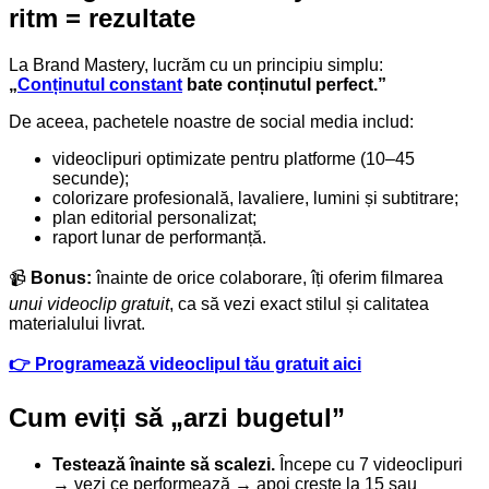
ritm = rezultate
La Brand Mastery, lucrăm cu un principiu simplu:
„
Conținutul constant
bate conținutul perfect.”
De aceea, pachetele noastre de social media includ:
videoclipuri optimizate pentru platforme (10–45
secunde);
colorizare profesională, lavaliere, lumini și subtitrare;
plan editorial personalizat;
raport lunar de performanță.
📹
Bonus:
înainte de orice colaborare, îți oferim filmarea
unui videoclip gratuit
, ca să vezi exact stilul și calitatea
materialului livrat.
👉 Programează videoclipul tău gratuit aici
Cum eviți să „arzi bugetul”
Testează înainte să scalezi.
Începe cu 7 videoclipuri
→ vezi ce performează → apoi crește la 15 sau