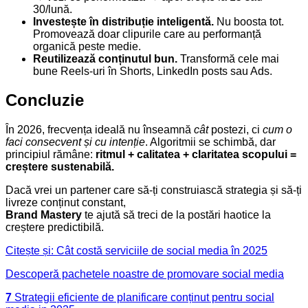
30/lună.
Investește în distribuție inteligentă.
Nu boosta tot.
Promovează doar clipurile care au performanță
organică peste medie.
Reutilizează conținutul bun.
Transformă cele mai
bune Reels-uri în Shorts, LinkedIn posts sau Ads.
Concluzie
În 2026, frecvența ideală nu înseamnă
cât
postezi, ci
cum o
faci consecvent și cu intenție
. Algoritmii se schimbă, dar
principiul rămâne:
ritmul + calitatea + claritatea scopului =
creștere sustenabilă.
Dacă vrei un partener care să-ți construiască strategia și să-ți
livreze conținut constant,
Brand Mastery
te ajută să treci de la postări haotice la
creștere predictibilă.
Citește și: Cât costă serviciile de social media în 2025
Descoperă pachetele noastre de promovare social media
7
Strategii eficiente de planificare conținut pentru social