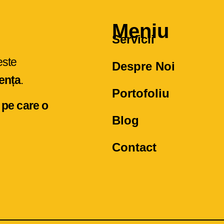
Meniu
Servicii
este
Despre Noi
rența
.
Portofoliu
 pe care o
Blog
Contact