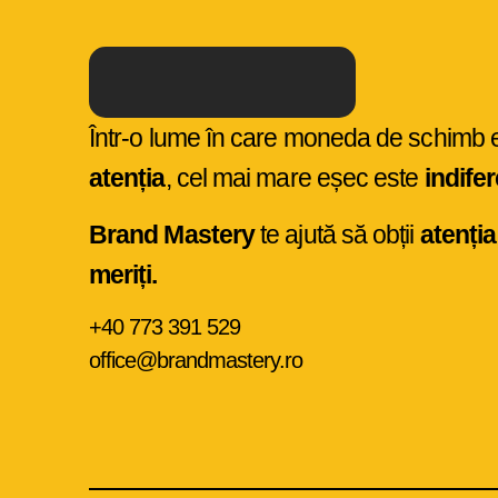
Într-o lume în care moneda de schimb 
atenția
, cel mai mare eșec este
indife
Brand Mastery
te ajută să obții
atenția
meriți.
+40 773 391 529
office@brandmastery.ro