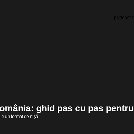
România: ghid pas cu pas pentr
 e un format de nișă.