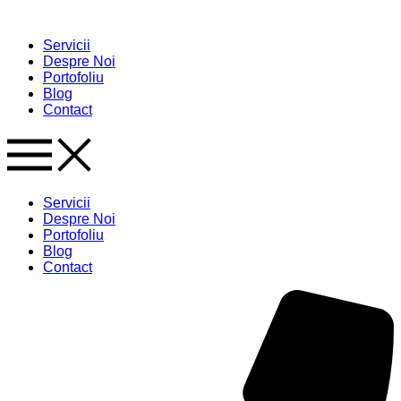
Skip
to
Servicii
content
Despre Noi
Portofoliu
Blog
Contact
Servicii
Despre Noi
Portofoliu
Blog
Contact